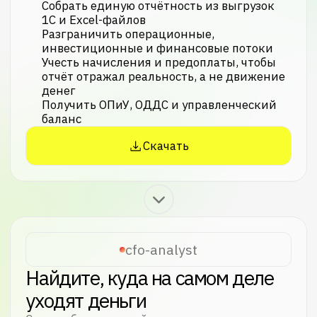
cfo-strategist
Расставьте приоритеты и
обоснуйте решение перед
собственником
Скилл объясняет нейросети, как
из аналитической находки сформулировать
конкретную рекомендацию с цифрами,
альтернативами и оценкой рисков.
Выбрать лучший сценарий из нескольких
с расчётом окупаемости
Расставить приоритеты между
инициативами, когда бюджет ограничен
и всё кажется срочным
Проверить решение на когнитивные
ловушки до того, как оно ушло
на согласование
Сформулировать позицию: что делаем,
почему и что будет, если этого не сделать
Скачать
cfo-reporter