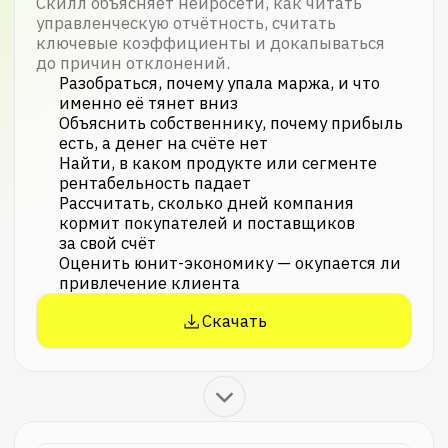
Покажите цифры так, чтобы
за ними было видно решение
Скилл объясняет нейросети, как упаковать
цифры и выводы в отчёт, который
руководство поймёт без дополнительных
пояснений и повторных встреч.
Объяснить отклонение от плана в трёх
предложениях: что случилось, почему
и что дальше
Подобрать правильный тип графика под
каждый вывод
Адаптировать один анализ под разные
аудитории: собственник, совет
директоров, операционный блок
Построить управленческий дашборд
с ключевыми показателями
Скачать
Все скиллы в одном архиве
Полный набор CFO-скиллов
Скачайте все четыре файла одним архивом,
чтобы закрыть полный цикл работы
с управленческой отчётностью.