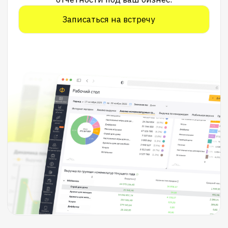
ОГРН 1167847489743