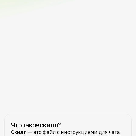
Что такое скилл?
Скилл
— это файл с инструкциями для чата
нейросети: какую роль играть, какую
методологию использовать и как
структурировать ответ. Это быстрее, чем
каждый раз объяснять контекст с нуля.
Шаг № 1
Скачайте архив и выберите скилл под
свою задачу
Шаг № 2
Создайте новый чат в ChatGPT, Claude
или другой нейросети и загрузите файл
со скиллом в начале диалога
Шаг № 3
Опишите задачу — нейросеть уже
в контексте и готова работать