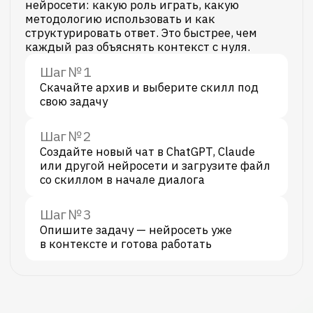
cfo-data-builder
Превратите сырые данные
в готовые ОПиУ, ОДДС
и Баланс
Скилл объясняет нейросети,
как классифицировать транзакции,
выстраивать план счётов и получать
классические управленческие отчёты,
готовые к анализу.
Увидеть финансы в разрезе юрлиц, ЦФО,
проектов и продуктов
Собрать единую отчётность из выгрузок
1С и Excel-файлов
Разграничить операционные,
инвестиционные и финансовые потоки
Учесть начисления и предоплаты, чтобы
отчёт отражал реальность, а не движение
денег
Получить ОПиУ, ОДДС и управленческий
баланс
Скачать