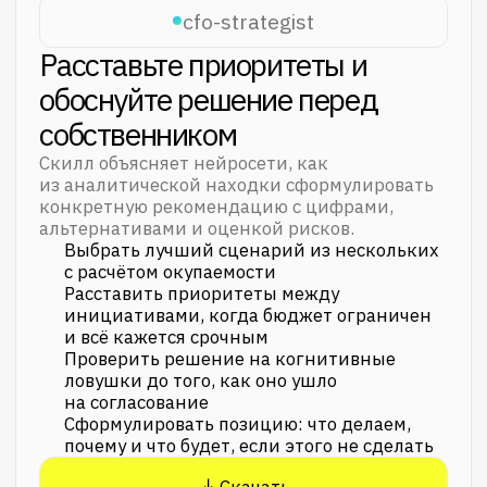
cfo-data-builder
— собирает ОПиУ, ОДДС
и Баланс
cfo-analyst
— находит реальные причины
отклонений и падения маржинальности
cfo-strategist
— превращает аналитику
в обоснованные решения
cfo-reporter
— упаковывает выводы
в понятную презентацию для
собственника
Скачать
Попробовать «Финансист»
Готовы
к автоматизации
?
Если вы хотите не объяснять нейросети
контекст каждый раз, а получать
управленческую отчётность автоматически —
запишитесь на персональную встречу
с нашими аналитиками
. Покажем, как
настроить сборку управленческой
отчётности под ваш бизнес.
Записаться на встречу