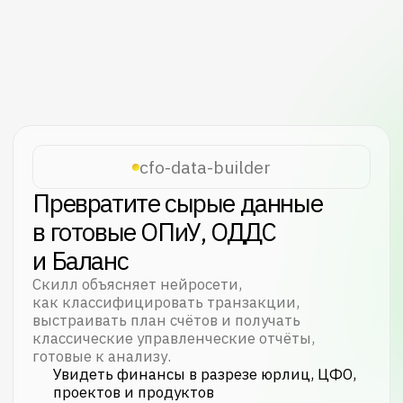
cfo-analyst
Найдите, куда на самом деле
уходят деньги
Скилл объясняет нейросети, как читать
управленческую отчётность, считать
ключевые коэффициенты и докапываться
до причин отклонений.
Разобраться, почему упала маржа, и что
именно её тянет вниз
Объяснить собственнику, почему прибыль
есть, а денег на счёте нет
Найти, в каком продукте или сегменте
рентабельность падает
Рассчитать, сколько дней компания
кормит покупателей и поставщиков
за свой счёт
Оценить юнит-экономику — окупается ли
привлечение клиента
Скачать