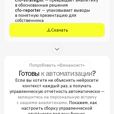
Сервис управленческого учета
и бизнес-аналитики
Санкт-Петербург,
ул Лодейнопольская, д. 5А
+7 (812) 507-11-52
+7 (495) 179-11-52
welcome@report.finance
ИНН 7841050595
КПП 784201001
Код ОКВЭД 62.01, 62.02