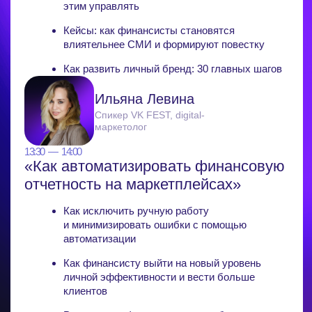
Роман Шарай
Продуктовый дизайнер
в «Точка»
14:00 — 14:30
«Как сделать, чтобы 1С окупился,
а не стал черной дырой в бюджете»
Автоматизация на базе 1С: инвестиции или
деньги на ветер?
«Болевые точки» финансового директора: как
понять, что пришло время взяться за проект
по 1С?
Кейсы: как сделать, чтобы 1С окупился
Сергей Скарбун
Генеральный директор
WiseAdvice-IT
14:30 — 15:00
«Карьерные траектории будущего:
навыки вечной востребованности»
Кому и зачем нужно развивать личный бренд,
а кто может остаться в тени
Как удержать текущие позиции или получить
повышение