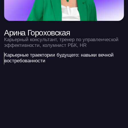
CEO Money Sellers
14:00 — 14:30
«Применение нейросетей
в бюджетном процессе»
Автоматическая рассылка писем ЦФО
с утвержденными лимитами
Расчет плановых показателей (используя
суммовые и количественные показатели)
Составление презентаций для защиты
бюджета
Софья Бурцева
CFO со стажем 15+ лет