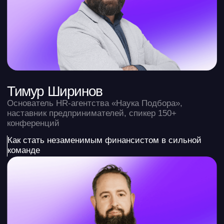
к Excel. Обзор AI ассистента»
Проблематика финмоделирования
Как GPT меняет мир финансов
Как GPT может помочь в разработке
финмоделей: кейсы
Илья Щетников
Основатель Exchequer
12:30 — 13:00
«Как стать незаменимым
финансистом в сильной команде»
Какие навыки финансиста помогают
устроиться в сильную команду
Какие приёмы и фишки помогают попасть
в команду мечты
Как строить репутацию внутри компании
Тимур Ширинов
Основатель «Наука
Подбора»
13:00 — 13:30
«Личный бренд финансиста как
новый капитал: 10 шагов, как
создать, продвинуть