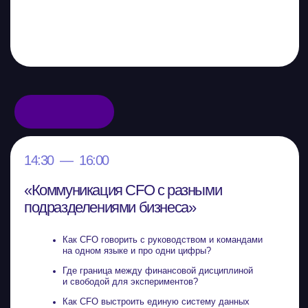
Елена Стрелкова
Эксперт по финансам МСБ
Илья Щетников
Основатель Exchequer
Стас Кутузов
СЕО сервиса «Финансист»
Роман Шарай
Продуктовый дизайнер в «Точка»
Екатерина Яхонтова
Спикер Альфа-Банка и Skillbox
Александра Гладышева
Модератор