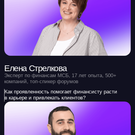
Открытие конференции
11:00 — 11:30
«AI и автоматизация в работе
финансиста: от возможностей
к результатам»
Станислав Кутузов
СЕО и основатель
сервиса «Финансист»
11:30 — 12:00
«Методология внедрения
автоматизации управленческой
отчётности: от первых интеграций
до готовых отчётов»
Как настроить автоматическое формирование
отчётов
Как выбрать систему автоматизации
Как обеспечить качество данных
Оксана Ткаченко
Финансовый директор
для бизнеса
12:00 — 12:30
«Как создать финмодель через
нейросети без прикосновения