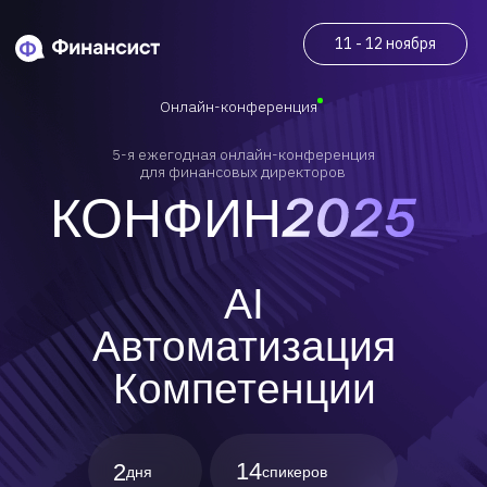
11 - 12 ноября
Онлайн-конференция
5-я ежегодная онлайн-конференция
для финансовых директоров
КОНФИН
AI
Автоматизация
Компетенции
14
2
дня
спикеров
2000+
участников
эксклюзивных
30+
материалов