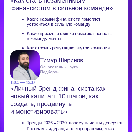
Тимур Амерханов
Product Manager
«МойСклад»
13:00 — 13:30
«Как финансисту освободить 4 часа
в день с помощью нейросетей»
Как освободить до 4 часов в день с помощью
ИИ
Как использовать ИИ и что нельзя на него
перекладывать
Как ИИ помогает финансистам выходить
из найма и зарабатывать больше
Екатерина Яхонтова
Спикер Альфа-Банка
и Skillbox
13:30 — 14:00
«Аналитика и управления финансами
в банке через АI ассисента»
Как внедрить AI в финансовую аналитику
Как использовать ИИ для прогнозирования
и планирования
Как автоматизировать рутину с помощью AI