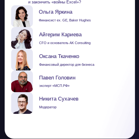
Спойлер — будет много интересного…
Зачем
участвовать?
Опыт лидеров рынка
Узнать, какие инструменты реально
работают в управлении финансами:
от автоматизации отчётности
до внедрения AI в аналитике
Нетворкинг и новые связи
Познакомиться с коллегами, которые
сталкиваются с такими же задачами
и находят свои решения