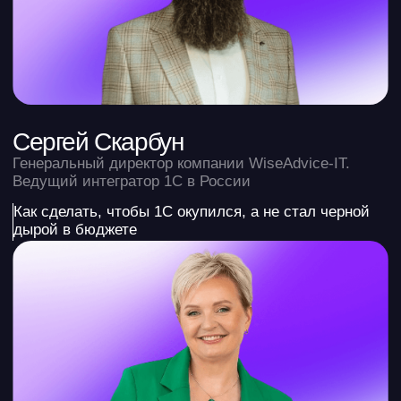
и монетизировать»
Тренды 2026→2030: почему клиенты доверяют
брендам-лидерам, а не корпорациям, и как
этим управлять
Кейсы: как финансисты становятся
влиятельнее СМИ и формируют повестку
Как развить личный бренд: 30 главных шагов
Ильяна Левина
Спикер VK FEST, digital-
маркетолог
13:30 — 14:00
«Как автоматизировать финансовую
отчетность на маркетплейсах»
Как исключить ручную работу
и минимизировать ошибки с помощью
автоматизации
Как финансисту выйти на новый уровень
личной эффективности и вести больше
клиентов
Рост дохода финансиста — как больше
зарабатывать?
Сергей Костюхин