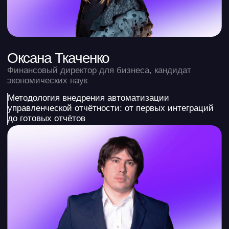
Ильяна Левина
Спикер VK FEST, РИФ, 13 лет в digital-маркетинге,
работала с «Сбер», IKEA, РЖД
Личный бренд финансиста как новый капитал: 10
шагов, как создать, продвинуть и монетизировать
Сергей Костюхин
CEO Money Sellers, эксперт по финансам
маркетплейсов, член рабочей группы Госдумы
Как автоматизировать финансовую отчетность
на маркетплейсах