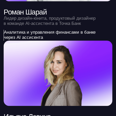
Мария Беспалова
Руководитель управления экспертизы
и методологии «СберРешения», налоговый
консультант, профбухгалтер, судебный эксперт
Качественный учёт как основа реальной
финансовой отчётности. Разбор практических
кейсов
Софья Бурцева
CFO со стажем 15+ лет, автор крупнейшего
сообщества для CFO «Мастер CFO», создатель
FinAiLab
Применение нейросетей в бюджетном процессе