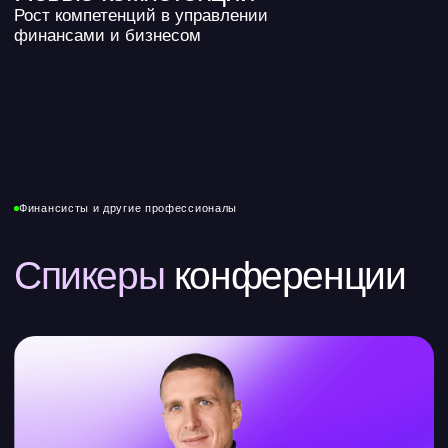
от возможностей к результатам
Илья Щетников
Основатель консалтинговой компании Exchequer,
автор образовательного проекта «Простые
финансы»
Как создать финмодель через нейросети без Excel.
Обзор AI-ассистента