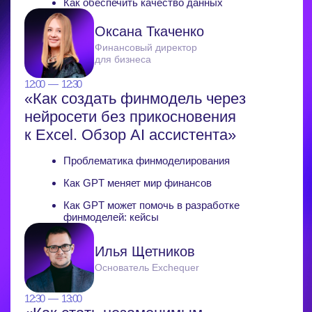
и финансовых решений
Александр Безуглый
Основатель «Финрокет»
12:00 — 12:30
«Искусство точного учета: что дает
бизнесу интеграция АI и автоматизация»
Как автоматизация делает бухучёт точнее
Как использовать компетенции персонала
в эру цифровизации
Как применить опыт внедрения передовых
решений на предприятиях
Мария Беспалова
Руководитель экспертизы
«СберРешения»
12:30 — 13:00
«Как считать товарную себестоимость
омниканального бизнеса»
Как правильно распределять затраты между
каналами продаж
Как настроить систему учёта себестоимости
Как избежать ошибок в расчёте
маржинальности по каналам