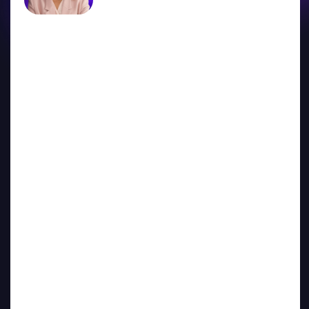
15:00 — 16:30
«Как нейросети меняют профессию
финансиста, и что делать с этим трендом
уже сейчас»
Какую часть консолидации данных можно
передать ИИ в 2025?
Роль CFO как куратора внедрения ИИ в процессы.
Новые навыки
Какие возникнут новые KPI для финдира, если
часть рутины заберет ИИ?