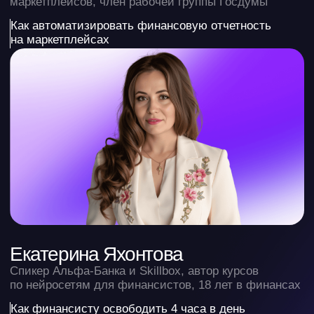
Елена Стрелкова
Эксперт по финансам МСБ, 17 лет опыта, 500+
компаний, топ-спикер форумов
Как проявленность помогает финансисту расти
в карьере и привлекать клиентов?
Тимур Ширинов
Основатель HR-агентства «Наука Подбора»,
наставник предпринимателей, спикер 150+
конференций
Как стать незаменимым финансистом в сильной
команде