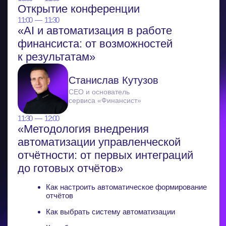
10:50 — 11:00
Открытие конференции
11:00 — 11:30
«Почему финансисту в найме
и на аутсорсе важно проявляться для
развития карьеры и роста числа
клиентов»
Какие способы проявления себя работают для
финансистов
Как проявленность влияет на карьерный рост
и доход
Какие инструменты помогают финансисту
стать заметным
Елена Стрелкова
Эксперт по финансам
МСБ
11:30 — 12:00
«Дерево решений финдира: полная
методология работы с управленческой
отчетностью»
Как провести диагностику бизнеса: 5 категорий
проблем
Как применить универсальный принцип
работы с сервисом управленки
Как использовать конструктор рекомендаций