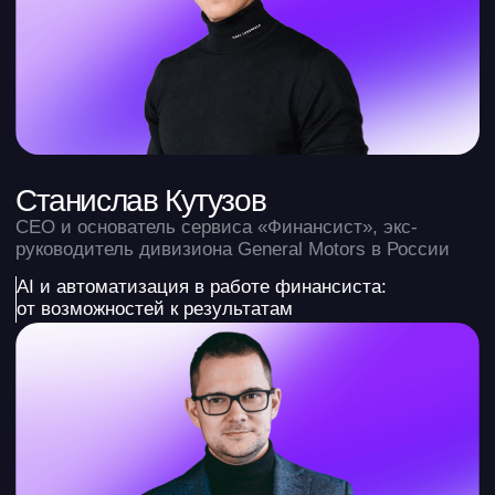
Оксана Ткаченко
Финансовый директор для бизнеса, кандидат
экономических наук
Методология внедрения автоматизации
управленческой отчётности: от первых интеграций
до готовых отчётов
Тимур Амерханов
Product Manager «МойСклад», эксперт в области
производства, финансов и EdTech
Как считать товарную себестоимость