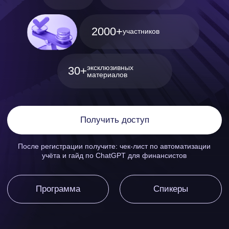
Получить доступ
После регистрации получите: чек-лист по автоматизации
учёта и гайд по ChatGPT для финансистов
Программа
Спикеры
финансовые директора, финансисты, бухгалтеры, финансовые
аналитики, финансовые аудиторы
казначеи, экономисты по управленческому учёту, специалисты
по бюджетированию и контролю затрат
Для тех,
кто работает
с финансами
и развивает бизнес