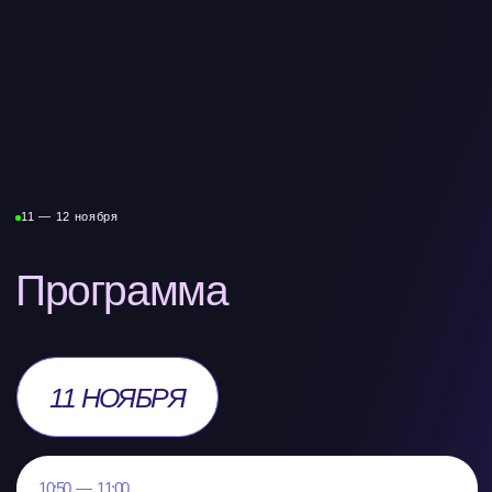
и закончить «войны Excel»?
Ольга Яркина
Финансист еx. GE, Baker Hughes
Айгерим Кариева
CFO и основатель AK Consulting
Оксана Ткаченко
Финансовый директор для бизнеса
Павел Головин
эксперт «МСП.РФ»
Никита Сухачев
Модератор
12 НОЯБРЯ