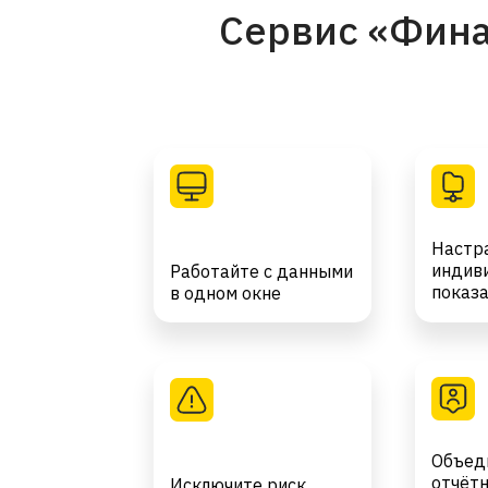
Сервис «Фина
Настр
индив
Работайте с данными
показ
в одном окне
Объед
отчёт
Исключите риск