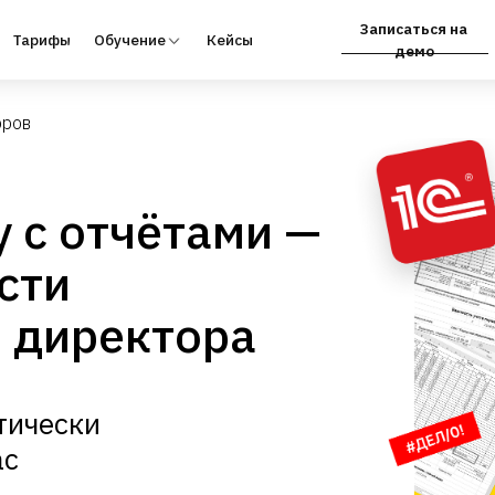
Записаться на
фы
Обучение
Кейсы
Партнёрам
демо
оров
у с отчётами —
сти
 директора
тически
ас