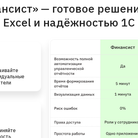
нсист» — готовое решени
Excel и надёжностью 1С
аивайте
идуальные
атели
иняйте
ность