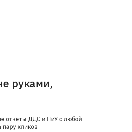
не руками,
е отчёты ДДС и ПиУ с любой
 пару кликов