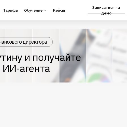
Записаться на
фы
Обучение
Кейсы
Партнёрам
демо
нансового директора
тину и получайте
 ИИ-агента