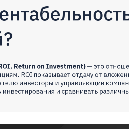
рентабельност
й?
OI, Return on Investment)
— это отнош
циям. ROI показывает отдачу от вложе
зателю инвесторы и управляющие компа
 инвестирования и сравнивать различн