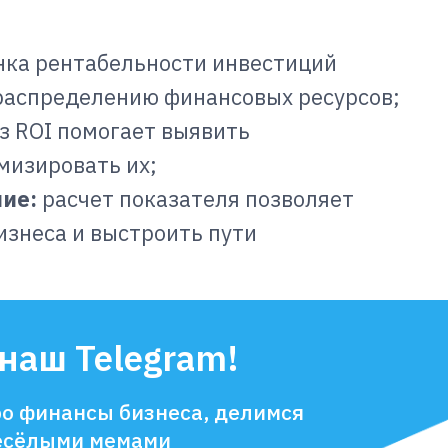
нка рентабельности инвестиций
распределению финансовых ресурсов;
з ROI помогает выявить
мизировать их;
ие:
расчет показателя позволяет
изнеса и выстроить пути
наш Telegram!
о финансы бизнеса, делимся
есёлыми мемами