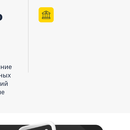
ь
ение
нных
ний
ые