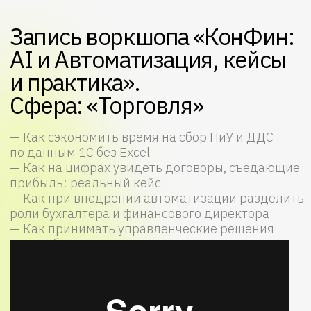
Запись воркшопа «КонФин:
AI и Автоматизация, кейсы
и практика».
Сфера: «Торговля»
— Как сэкономить время на сбор ПиУ и ДДС
по данным 1С без Excel
— Как на цифрах увидеть договоры, съедающие
прибыль: реальный кейс
— Как при внедрении автоматизации разделить
роли бухгалтера и финансового директора
— Как принимать управленческие решения
по дашбордам
Запишитесь на индивидуальный
воркшоп по решению реальной