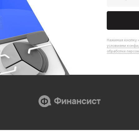
Нажимая кнопку «
условиями конфи
обработки персо