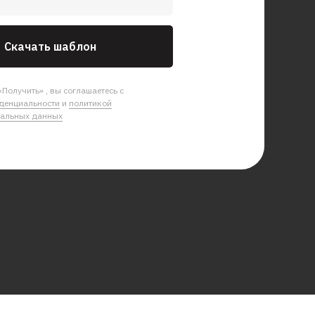
Скачать шаблон
Получить» , вы соглашаетесь с
денциальности
и
политикой
нальных данных