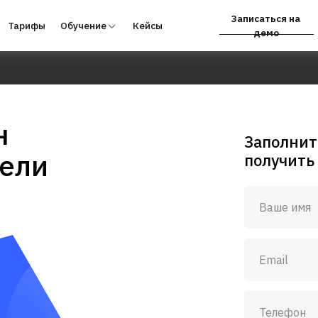
Записаться на
фы
Обучение
Кейсы
Партнёрам
демо
н
Заполнит
ели
получить