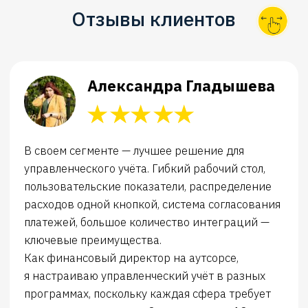
Хотите автоматизировать
ОПиУ?
Давайте интегрируем вашу
1С
с «Финансистом» и за 20 минут
покажем на примере ваших
данных, как работает сервис.
Оставьте свои контакты,
и мы свяжемся с вами в ближайшее
время