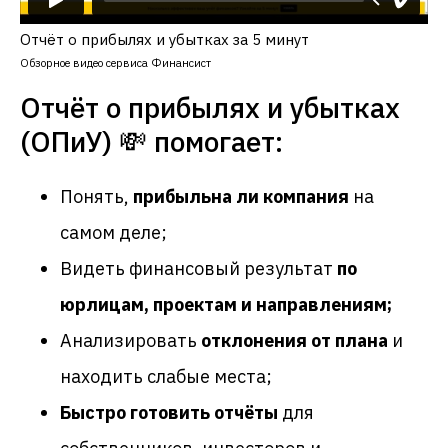
Отчёт о прибылях и убытках за 5 минут
Обзорное видео сервиса Финансист
Отчёт о прибылях и убытках
(ОПиУ) 💸 помогает:
Как «Финансист»
Понять,
прибыльна ли компания
на
упрощает работу с ОПиУ
самом деле;
Видеть финансовый результат
по
Автоматизирует отчёт о ПиУ без Excel
и 1С;
юрлицам, проектам и направлениям;
Консолидирует данные из 1С, банков,
таблиц и платёжных систем;
Анализировать
отклонения от плана
и
Сопоставляет доходы и расходы
находить слабые места;
по правилам: проектам, юрлицам,
направлениям;
Быстро готовить отчёты
для
Учитывает валюту, корректировки,
переменные и постоянные затраты;