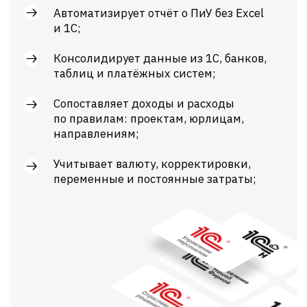
Попробовать бесплатно
Для компаний с выручкой
от 5 до 200 млн рублей в месяц
Сервис «Финансист» —
готовое решение
с гибкостью Excel
и надёжностью 1С
Работайте с
Исключите риск
данными в одном
ошибок в расчётах
окне