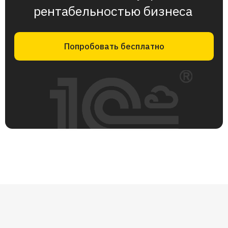
Резиденты Skolkovo,
вошли в топ-3 лучших
FinTech-проектов страны
Выпускники венчурного акселератора ФРИИ
Внедрили
319
автоматизаций учёта от малого
бизнеса до энтерпрайза
«Лучший B2B-проект»
по версии
Ростелекома
Финалисты международного конкурса VISA
Перенять наш опыт
Для компаний с выручкой от 5 до 200 млн рублей в месяц