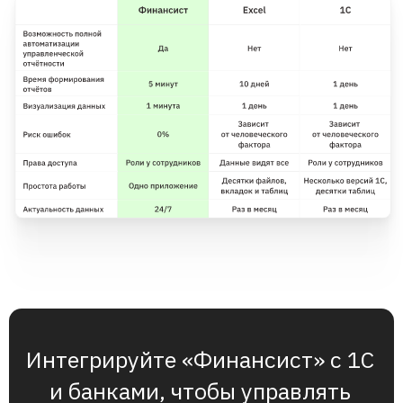
30 Ноября 2022
30 Ноября 2022
Почему команде
«Финансиста» можно
доверять
Включены в реестр российского
программного обеспечения
2137 компаний из 27 отраслей в 9 странах
мира
используют наш сервис