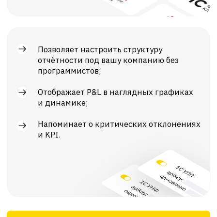
Настраивайте
Объединяйте
индивидуальные
отчётность
показатели
по юрлицам