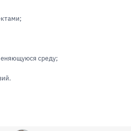
ектами;
меняющуюся среду;
вий.