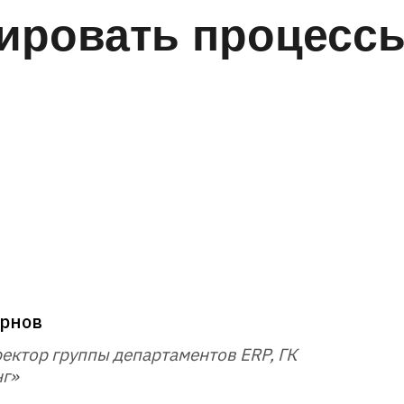
зировать процесс
рнов
ектор группы департаментов ERP, ГК
г»