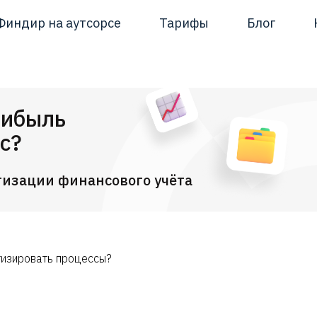
Финдир на аутсорсе
Тарифы
Блог
рибыль
с?
тизации финансового учёта
тизировать процессы?