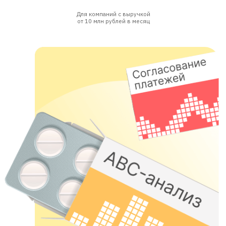
Отчёт «ABC-анализ»
ABC-анализ
покажет рентабельность
проектов, товаров и услуг
Что внутри «Аптечки
финдира»?
3 бесплатных инструмента от сервиса
«Финансист», которые помогут быстро
оптимизировать финансовые потоки