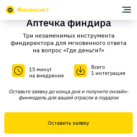
Главная
→
Функционал
→
Аптечка финдира
Аптечка финдира
Три незаменимых инструмента
финдиректора для мгновенного ответа
на вопрос «Где деньги?»
Всего
15 минут
1 интеграция
на внедрение
Оставьте заявку до конца дня и получите онлайн-
финмодель для вашей отрасли в подарок
Оставить заявку
Для компаний с выручкой
от 10 млн рублей в месяц