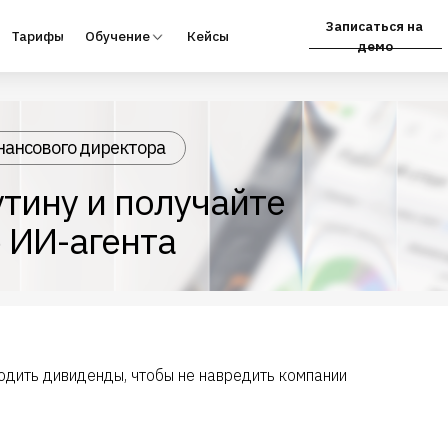
Записаться на
фы
Обучение
Кейсы
Партнёрам
демо
нансового директора
тину и получайте
 ИИ-агента
одить дивиденды, чтобы не навредить компании