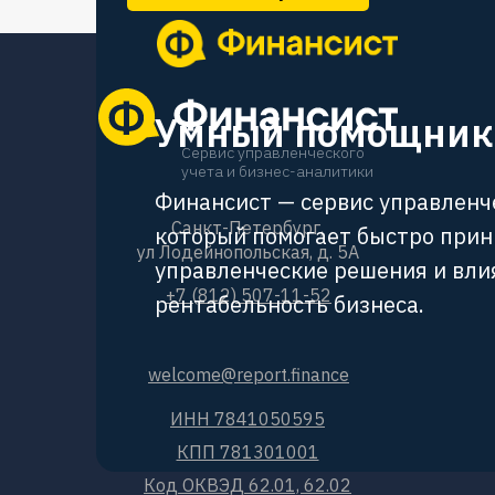
Умный помощник 
Сервис управленческого
учета и бизнес-аналитики
Финансист — сервис управленч
Санкт-Петербург,
который помогает быстро при
ул Лодейнопольская, д. 5А
управленческие решения и вли
+7 (812) 507-11-52
рентабельность бизнеса.
welcome@report.finance
ИНН 7841050595
КПП 781301001
Код ОКВЭД 62.01, 62.02