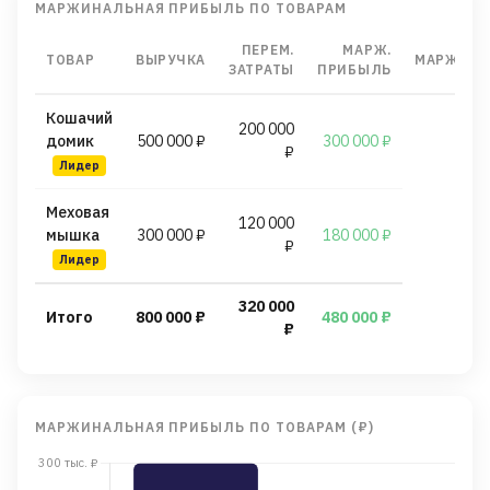
МАРЖИНАЛЬНАЯ ПРИБЫЛЬ ПО ТОВАРАМ
ПЕРЕМ.
МАРЖ.
ТОВАР
ВЫРУЧКА
МАРЖИНА
ЗАТРАТЫ
ПРИБЫЛЬ
Кошачий
200 000
домик
500 000 ₽
300 000 ₽
₽
Лидер
Меховая
120 000
мышка
300 000 ₽
180 000 ₽
₽
Лидер
320 000
Итого
800 000 ₽
480 000 ₽
₽
МАРЖИНАЛЬНАЯ ПРИБЫЛЬ ПО ТОВАРАМ (₽)