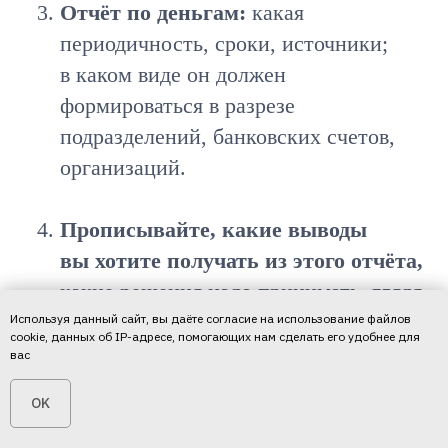
Отчёт по деньгам:
какая
периодичность, сроки, источники;
в каком виде он должен
формироваться в разрезе
подразделений, банковских счетов,
организаций.
Прописывайте, какие выводы
вы хотите получать из этого отчёта,
какие решения надо принимать, глядя
на этот отчёт. Когда вы будете это
Используя данный сайт, вы даёте согласие на использование файлов
cookie, данных об IP-адресе, помогающих нам сделать его удобнее для
согласовывать, будет более чётко
вас
выстраиваться понимание, какие
OK
действия нам нужно сделать
в дальнейшем, чтобы прийти