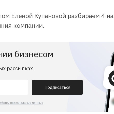
ертом Еленой Купановой разбираем 4 н
яния компании.
нии бизнесом
ых рассылках
Подписаться
аботку персональных данных