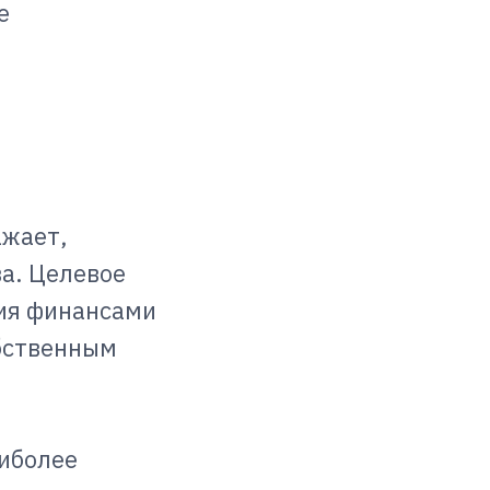
е
ажает,
а. Целевое
ния финансами
бственным
иболее