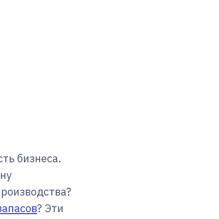
ть бизнеса.
ену
производства?
запасов
? Эти