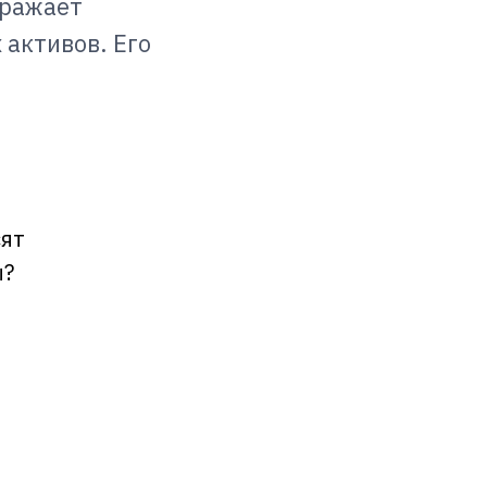
тражает
 активов. Его
сят
ы?