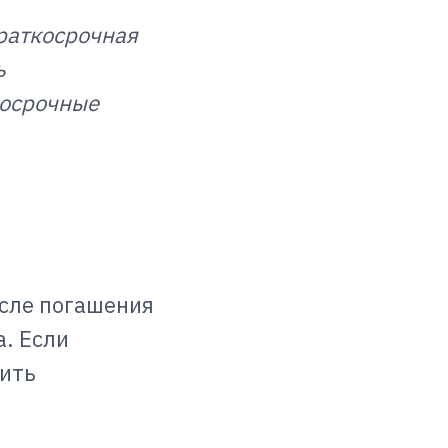
раткосрочная
ь
косрочные
осле погашения
. Если
ить