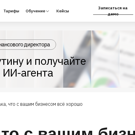
Записаться на
фы
Обучение
Кейсы
Партнёрам
демо
нансового директора
тину и получайте
 ИИ-агента
ака, что с вашим бизнесом всё хорошо
что с вашим биз