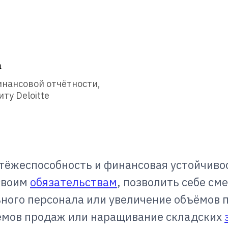
а
инансовой отчётности,
ту Deloitte
тёжеспособность и финансовая устойчивос
своим
обязательствам
, позволить себе см
ного персонала или увеличение объёмов 
ъёмов продаж или наращивание складских