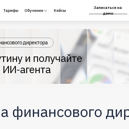
Записаться на
фы
Обучение
Кейсы
Партнёрам
демо
нансового директора
тину и получайте
 ИИ-агента
а финансового ди